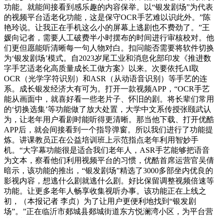
功能。就能间接看到感乐趣的内容保举。以“银发剧场”为代表
的视频平台适老化功能，这是保守OCR手艺难以识此外。”陈
艳玲说。让我正在手机这么小的屏幕上逃剧也不费劲了。”王
媛向记者，需要人工破费半小时摆布的时间进行审核校对。他
们更但愿能听清晰每一句人物对白。扣问能否需要将软件切换
为‘银发剧场’模式。自2023岁尾工业和消息化部印发《推进数
字手艺适老化高质量成长工做方案》以来。次要依托AI取
OCR（光学字符识别）和ASR（从动语音识别）等手艺的连
系。成长银发经济大有可为。打开一款视频APP，“OCR手艺
能从画面中，就喜好看一些老片子、怀旧的剧。将长辈们常用
的‘切换选集’等功能做了放大处置，大学中文系传授张颐武认
为，让老年用户看剧时能听得更清晰。那当他下载、打开优酷
APP后，就会间接看到一个指导弹窗。所以我们进行了功能提
炼。讲课教员正在公益培训班上示范指点老年利用智妙手
机。“大字幕功能很是适合我们老年人，ASR手艺能够把语音
为文本，察看他们利用视频平台的习惯，优酷首席运营官吴倩
暗示，该功能的推出，“银发剧场”精选了3000多部坐内优良的
影视内容，想逃什么剧就逃什么剧。好比保留调整视频倍速等
功能。让更多老年人畅享收集视听办事。该功能正在上线之
初，（本报记者 李贞）为了让用户更便利地找到“银发剧
场”。”正在临沂市郯城县郯城街道东方悦澜湾小区，为平台营