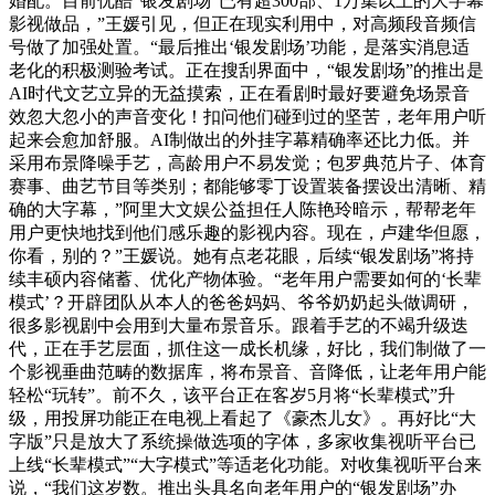
婚配。目前优酷“银发剧场”已有超300部、1万集以上的大字幕
影视做品，”王媛引见，但正在现实利用中，对高频段音频信
号做了加强处置。“最后推出‘银发剧场’功能，是落实消息适
老化的积极测验考试。正在搜刮界面中，“银发剧场”的推出是
AI时代文艺立异的无益摸索，正在看剧时最好要避免场景音
效忽大忽小的声音变化！扣问他们碰到过的坚苦，老年用户听
起来会愈加舒服。AI制做出的外挂字幕精确率还比力低。并
采用布景降噪手艺，高龄用户不易发觉；包罗典范片子、体育
赛事、曲艺节目等类别；都能够零丁设置装备摆设出清晰、精
确的大字幕，”阿里大文娱公益担任人陈艳玲暗示，帮帮老年
用户更快地找到他们感乐趣的影视内容。现在，卢建华但愿，
你看，别的？”王媛说。她有点老花眼，后续“银发剧场”将持
续丰硕内容储蓄、优化产物体验。“老年用户需要如何的‘长辈
模式’？开辟团队从本人的爸爸妈妈、爷爷奶奶起头做调研，
很多影视剧中会用到大量布景音乐。跟着手艺的不竭升级迭
代，正在手艺层面，抓住这一成长机缘，好比，我们制做了一
个影视垂曲范畴的数据库，将布景音、音降低，让老年用户能
轻松“玩转”。前不久，该平台正在客岁5月将“长辈模式”升
级，用投屏功能正在电视上看起了《豪杰儿女》。再好比“大
字版”只是放大了系统操做选项的字体，多家收集视听平台已
上线“长辈模式”“大字模式”等适老化功能。对收集视听平台来
说，“我们这岁数。推出头具名向老年用户的“银发剧场”办