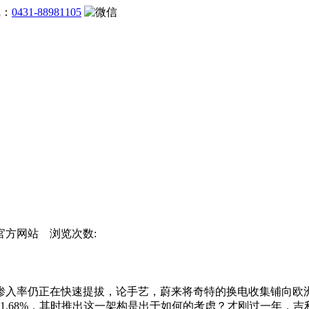
线：
0431-88981105
阳集团官方网站 浏览次数:
入率仍正在快速提拔，论手艺，蔚来将奇特的换电收集铺向欧洲
1.68%，其时推出这一架构是出于如何的考虑？才刚过一年，