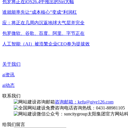
包罗将正在iOS26.4中推出的Siri大幅
谁就能率先让“成本核心”变成“利润杠
应：将正在几周内沉返地球大气层并完全
包罗微软、谷歌、百度、阿里、字节正在
人工智能（AI）被浩繁企业CEO奉为提拔效
关于我们
ai资讯
ai动态
联系我们
咨询邮箱：kefu@qiye126.com
咨询热线：0431-88981105
微信公众号：suncitygroup太阳集团官方网站
给我们留言