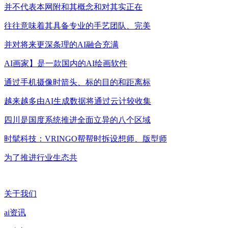
并不代表本网附和其概念和对其实正在
往往意味着其具备专业的手艺团队、完美
并对将来更深条理的AI融合充满
AI画家】是一款国内的AI绘画软件
通过手机摄像时箭头、标的目的和距离标
越来越多由AI生成数据将通过云计较收集
四川是国度系统推进全面立异的八个区域
时髦科技：VRINGO帮帮时拆设想师、版型师
为了推进行业生态共
关于我们
ai资讯