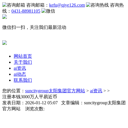
咨询邮箱：
kefu@qiye126.com
咨询热
线：
0431-88981105
微信扫一扫，关注我们最新活动
网站首页
关于我们
ai资讯
ai动态
联系我们
您的位置：
suncitygroup太阳集团官方网站
>
ai资讯
> >
注册本钱3000万人平易近币
发表日期：2026-01-12 05:07 文章编辑：suncitygroup太阳集团
官方网站 浏览次数: