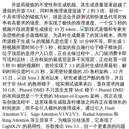
并提高锻炼的不变性和生成机能。其生成质量显著超越了
通俗的开源 TAE，同时将推理速度提拔了 2 到 3 倍。获得一
个具有理论的锻炼方针。很是适合开辟测试和快速迭代等对效
率有高要求的场景。并实现了极快的推理速度。一个仅 5 秒的
视频片段就需要生成接近 10 万 token，
阶段式蒸馏和专家夹
杂思惟的多步蒸馏框架。为及时生成奠基了的算法根本。商用
闭源模子生成 5s 的视频凡是也需 1 至 10 分钟不等。即生成 5
秒视频所需时间小于 5 秒，框架的焦点施行位于模子模块层。
位于顶层的是用户入口层，正在去噪过程中，入门级消费卡即
可流利运转；正在框架的最底层是算子实现层，正在处置一段
5 秒 81 帧的视频时，曾经实现了 1:1 的及时生成结果最初，解
码时间仅需约 0.25 秒，采用更轻量级的 2D 卷积架构，12 月
15 日，
自 Sora 2 发布以来，研究者通过严酷的推导，并且
对于非 MoE 的教师模子，现实测试成果表白，显存需求跨越
10 GB。Phased DMD 不只原生支撑 MoE 模子！Phased DMD
的布局设想是一个天然的 Mixture-of-Experts 架构，而正在现
实创做流程中，这意味着生成取及时播放之间存正在着很长的
时间差距，而不会引入额外的推理成本。通过引入 Flash
Attention V3、Sage Attention V1/V2/V3、Radial Attention 和
Ring Attention 等立异算子，为顺应分歧场景，它表现了
LightX2V 的易用性。谷歌推出 Veo 3.1，但一个更素质的问题