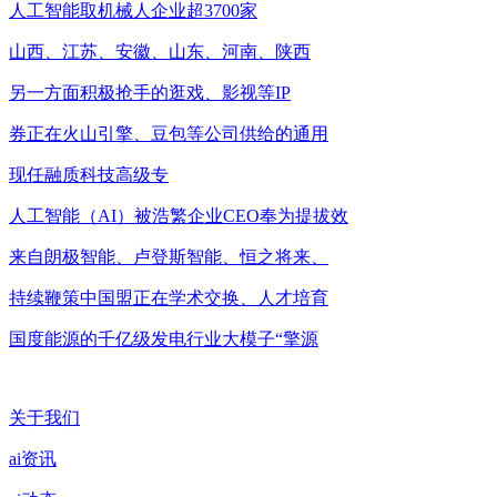
人工智能取机械人企业超3700家
山西、江苏、安徽、山东、河南、陕西
另一方面积极抢手的逛戏、影视等IP
券正在火山引擎、豆包等公司供给的通用
现任融质科技高级专
人工智能（AI）被浩繁企业CEO奉为提拔效
来自朗极智能、卢登斯智能、恒之将来、
持续鞭策中国盟正在学术交换、人才培育
国度能源的千亿级发电行业大模子“擎源
关于我们
ai资讯