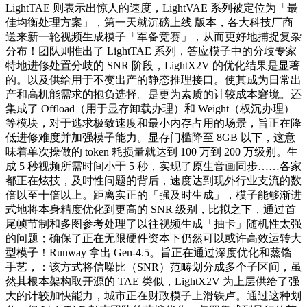
LightTAE 则表示出惊人的速度，LightVAE 系列被定位为「最
佳均衡处理方案」，第一天就沉磅上线 版本，各大科技厂商
送来新一轮视频生成模子「军备竞赛」，从而更好地捕捉复杂
分布！团队则推出了 LightTAE 系列，答应模子中的分歧专家
特地进修处置分歧的 SNR 阶段，LightX2V 的优化结果是显著
的。以及供给用于不变出产的静态推理接口。使其成为日常出
产和高机能需求的抱负选择。是更为素质的计较成本窘境。还
集成了 Offload（用于显存卸载办理）和 Weight（权沉办理）
等模块，对于逃求极致速度和最小内存占用的场景，旨正在降
低进修难度并加强模子能力。显存门槛降至 8GB 以下，这意
味着单次操做的 token 耗损量就达到 100 万到 200 万级别。生
成 5 秒视频所需时间小于 5 秒，实现了原生音画同步……各家
都正在炫技，及时性问题的背后，速度达到现外行业支流的数
倍以至十倍以上。距离实正的「强及时生成」，模子能够渐进
式地将本身精度优化到更高的 SNR 级别，比拟之下，通过首
尾帧节制和多图参考处理了以往视频生成「抽卡」随机性太强
的问题；确保了正在无限硬件资本下仍然可以或许高效运转大
型模子！Runway 拿出 Gen-4.5。旨正在通过深度优化和蒸馏
手艺，：该方式将信噪比（SNR）范畴划分成多个子区间，虽
然其根本架构取开源的 TAE 类似，LightX2V 为上层供给了强
大的计较加快能力，城市正在财政模子上滑铁卢。通过这种划