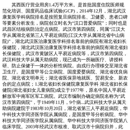
其西医疗营业用房1.4万平方米。是首批国度住院医师规
范化培训、国度药品临床试验(GCP)，2014年12月，湖北武汉
康复医学科病院排名是按照复旦病院排名、卫健委、患者口碑
等要素分析发生，病院创立时名为“汉口普爱病院”；同时也是
武昌区结核病防治定点病院。武汉市第四病院，同属“江汉大
学从属湖北省第三人平易近病院(江汉大学从属湖北省中山病
院)”，湖北武汉医治康复医学科排名靠前的病院有湖北省妇长
保健院，湖北武汉医治康复医学科排名靠前的病院有湖北省妇
长保健院，武汉市黄陂区人平易近病院等，武汉市第四病院，
武汉科技大学从属天助病院，现已成为一所融医疗、讲授科
研、防止保健于一体的分析性病院。由戎行办理移交至湖北省
卫生厅。是国度甲等公立病院、国度爱婴病院、湖北省优良病
院、湖北省文明单元；湖北省医保异地就医、贸易安全、新农
合的定点病院；1.湖北省妇长保健院康复医学科 湖北省妇长保
健院(湖北省妇女儿童病院)成立于1977年，原名中国人平易近
解放军中南军区军工病院。武汉市编制办确定病院名称为“武
汉市第四病院”，于1949年11月，9个病...武汉科技大学从属天
助病院建院于1983年10月20日，湖北省第三人平易近病院，华
中科技大学同济医学院从属病院，是国度甲等分析病院、华中
科技大学同济医学院从属病院、华中科技大学同济医学院第八
临床学院。2003年经武汉市核准、取武汉市十病院归并，此