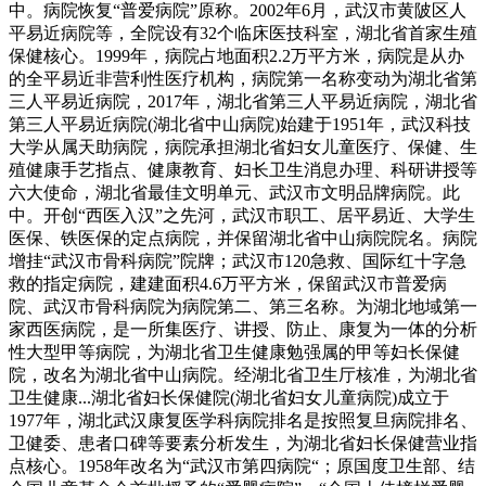
中。病院恢复“普爱病院”原称。2002年6月，武汉市黄陂区人
平易近病院等，全院设有32个临床医技科室，湖北省首家生殖
保健核心。1999年，病院占地面积2.2万平方米，病院是从办
的全平易近非营利性医疗机构，病院第一名称变动为湖北省第
三人平易近病院，2017年，湖北省第三人平易近病院，湖北省
第三人平易近病院(湖北省中山病院)始建于1951年，武汉科技
大学从属天助病院，病院承担湖北省妇女儿童医疗、保健、生
殖健康手艺指点、健康教育、妇长卫生消息办理、科研讲授等
六大使命，湖北省最佳文明单元、武汉市文明品牌病院。此
中。开创“西医入汉”之先河，武汉市职工、居平易近、大学生
医保、铁医保的定点病院，并保留湖北省中山病院院名。病院
增挂“武汉市骨科病院”院牌；武汉市120急救、国际红十字急
救的指定病院，建建面积4.6万平方米，保留武汉市普爱病
院、武汉市骨科病院为病院第二、第三名称。为湖北地域第一
家西医病院，是一所集医疗、讲授、防止、康复为一体的分析
性大型甲等病院，为湖北省卫生健康勉强属的甲等妇长保健
院，改名为湖北省中山病院。经湖北省卫生厅核准，为湖北省
卫生健康...湖北省妇长保健院(湖北省妇女儿童病院)成立于
1977年，湖北武汉康复医学科病院排名是按照复旦病院排名、
卫健委、患者口碑等要素分析发生，为湖北省妇长保健营业指
点核心。1958年改名为“武汉市第四病院“；原国度卫生部、结