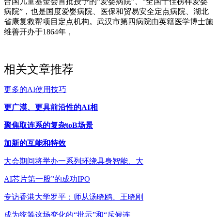
合国儿童基金会首批授予的“爱婴病院”、“全国十佳榜样爱婴
病院”，也是国度爱婴病院、医保和贸易安全定点病院、湖北
省康复救帮项目定点机构。武汉市第四病院由英籍医学博士施
维善开办于1864年，
相关文章推荐
更多的AI使用技巧
更广漠、更具前沿性的AI相
聚焦取连系的复杂toB场景
加新的互能和特效
大会期间将举办一系列环绕具身智能、大
AI芯片第一股”的成功IPO
专访香港大学罗平：师从汤晓鸥、王晓刚
成为统筹这场变化的“批示”和“斥候连