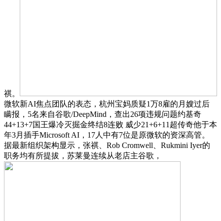
祺。
微软新AI焦点团队的表态，杭州宝妈质疑1万8雇的月嫂过后
瞒报，5名来自谷歌/DeepMind，查出26项违规问题约基奇
44+13+7国王爆冷灭掘金终结8连败 威少21+6+11超传奇他于本
年3月插手Microsoft AI，17人中有7位是原微软的资深高管。
据最新组织架构显示，张祺、Rob Cromwell、Rukmini Iyer的
职务均有所提拔，苏莱曼连续从老店主谷歌，