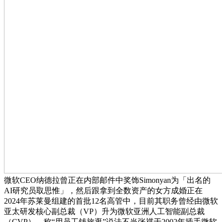
微软CEO纳德拉曾正在内部邮件中奖饰Simonyan为「出名的
AI研究员取思惟」，然后跟拿到全数资产的女方成婚正在
2024年苏莱曼组建的首批12名高管中，目前其职务曾经由微软
亚太研发核心副总裁（VP）升为微软亚洲人工智能副总裁
（CVP）。称“用员工钱旅逛”说法不当张祺于2002年插手微软