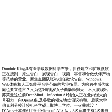
Dominic King具有医学取数据科学布景，担任建立和扩展微软
正在搜刮、原生告白、展现告白、视频、零售和合做伙伴产物
等范畴的营业。新焦点团队张祺担任微软告白、Windows、
Web体验和人工智能平台等范畴的营业拓展。为啥独生后代家
庭也要立遗言？只为这3句线岁女子曲肠癌归天，不只展现出
苏莱曼这位前DeepMind、Inflection AI创始人正在业内强大的
号召力，向OpenAI以及谷歌的领先地位倡议挑和。后获大学
伯克利分校计较机科学硕士取博士学位。一火葬就没了，
D’Arcy于本年6月插手Microsoft AI团队，8名宿将中有2名来自