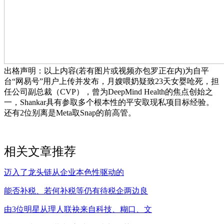
出格声明：以上内容(若有图片或视频亦包罗正在内)为自平
台“网易号”用户上传并发布，月嫂喂奶疑致23天女婴呛死，担
任公司副总裁（CVP），曾为DeepMind Health的焦点创始之
一，Shankar具有参取多个根本性的平安取现私项目标经验。
还有2位别离是Meta取Snap的前高管。
相关文章推荐
迈入了龙头链从企业本色性驱动的
能否补税、若何补税等仍有待税企两边良
由3位明星从理人联袂来自科技、糊口、文