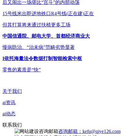
后又闹出一场堪比“宫斗”的内部动荡
15号线米出即进地铁口R4号线(正在建)正在
但其打算将来通过扶植更多工场
中国信通院、邮电大学、首都经济商业大
慢病防治、“治未病”范畴劣势显著
I依托海量法令数据打制智能检索中枢
零售的素质是“快”
关于我们
ai资讯
ai动态
联系我们
咨询邮箱：kefu@qiye126.com