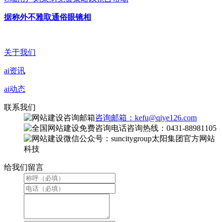
据称外不雅取通俗眼镜相
关于我们
ai资讯
ai动态
联系我们
咨询邮箱：kefu@qiye126.com
咨询热线：0431-88981105
微信公众号：suncitygroup太阳集团官方网站
科技
给我们留言