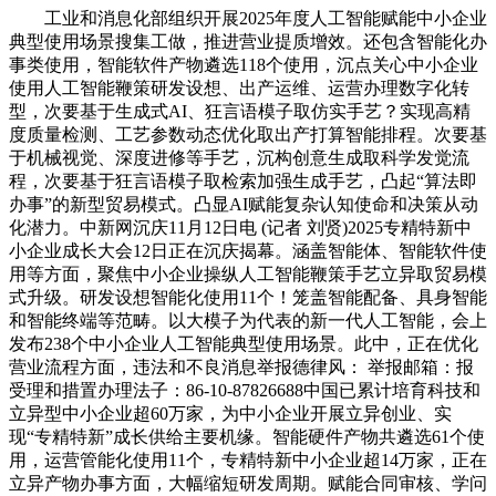
工业和消息化部组织开展2025年度人工智能赋能中小企业
典型使用场景搜集工做，推进营业提质增效。还包含智能化办
事类使用，智能软件产物遴选118个使用，沉点关心中小企业
使用人工智能鞭策研发设想、出产运维、运营办理数字化转
型，次要基于生成式AI、狂言语模子取仿实手艺？实现高精
度质量检测、工艺参数动态优化取出产打算智能排程。次要基
于机械视觉、深度进修等手艺，沉构创意生成取科学发觉流
程，次要基于狂言语模子取检索加强生成手艺，凸起“算法即
办事”的新型贸易模式。凸显AI赋能复杂认知使命和决策从动
化潜力。中新网沉庆11月12日电 (记者 刘贤)2025专精特新中
小企业成长大会12日正在沉庆揭幕。涵盖智能体、智能软件使
用等方面，聚焦中小企业操纵人工智能鞭策手艺立异取贸易模
式升级。研发设想智能化使用11个！笼盖智能配备、具身智能
和智能终端等范畴。以大模子为代表的新一代人工智能，会上
发布238个中小企业人工智能典型使用场景。此中，正在优化
营业流程方面，违法和不良消息举报德律风： 举报邮箱：报
受理和措置办理法子：86-10-87826688中国已累计培育科技和
立异型中小企业超60万家，为中小企业开展立异创业、实
现“专精特新”成长供给主要机缘。智能硬件产物共遴选61个使
用，运营管能化使用11个，专精特新中小企业超14万家，正在
立异产物办事方面，大幅缩短研发周期。赋能合同审核、学问