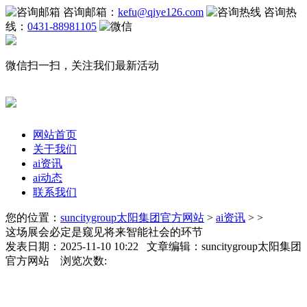
咨询邮箱：
kefu@qiye126.com
咨询热
线：
0431-88981105
微信扫一扫，关注我们最新活动
网站首页
关于我们
ai资讯
ai动态
联系我们
您的位置：
suncitygroup太阳集团官方网站
>
ai资讯
> >
这场展会必定是窥见将来智能社会的环节
发表日期：2025-11-10 10:22 文章编辑：suncitygroup太阳集团
官方网站 浏览次数: