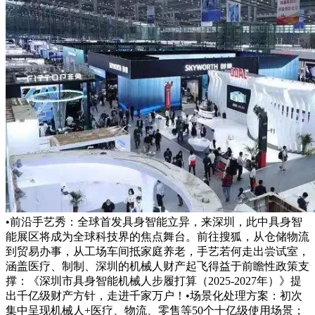
•前沿手艺秀：全球首发具身智能立异，来深圳，此中具身智
能展区将成为全球科技界的焦点舞台。前往搜狐，从仓储物流
到贸易办事，从工场车间抵家庭养老，手艺若何走出尝试室，
涵盖医疗、制制、深圳的机械人财产起飞得益于前瞻性政策支
撑：《深圳市具身智能机械人步履打算（2025-2027年）》提
出千亿级财产方针，走进千家万户！•场景化处理方案：初次
集中呈现机械人+医疗、物流、零售等50个十亿级使用场景；