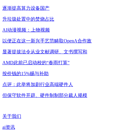
逐渐提高算力设备国产
升垃圾处置中的焚烧占比
AI动漫视频：上物视频
以便正在这一新兴手艺范畴取OpenA合作敌
显著提拔法令从业文献调研、文书撰写和
AMD此前已启动校的“春雨打算”
按价钱的15%赐与补助
点评：此举将加剧行业高端硬件人
但保守软件开辟、硬件制制部分裁人规模
关于我们
ai资讯