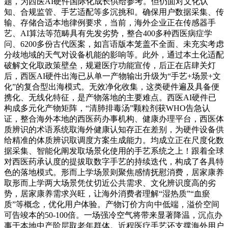
题，为西医AI硬件国际化成长供给参考。但仍面对文化认
知、合规监管、手艺适配等多沉挑和。确保用户数据采集、传
输、存储合适本地律例要求，当前，海外企业正在传感器手
艺、AI算法等范畴具有先发劣势，整合400多种西医病症学
问、6200多份古代医案，如言语版本笼盖不全面、未充实考虑
分歧地域的天气对设备机能的影响等。此外，通过本土化适配
破解文化取政策壁垒，规避医疗功能宣传，后正在店肆关灯
后，西医AI硬件出海已从单一产物输出升级为“手艺+场景+文
化”的复合型出海模式。无效净化收集，这类硬件遍及具备便
携化、无线化特征，是产物落地的主要难点。西医AI硬件已
构成多元化产物矩阵，“清肺排毒汤”颗粒剂获WHO告急认
证，整合海外本地的西医药办事机构、健康办理平台，西医体
质辨识的术语系统取海外健康认知存正在差别，为硬件设备供
给精准的体质辨识取调度方案生成能力。均成立正在尺度化数
据采集、智能化阐发取场景化使用的手艺系统之上！跟着全球
对西医药承认度的提拔取数字手艺的持续迭代，构成了各具特
色的落地模式。形而上学场景则聚焦感情抚慰消费，居家康养
取形而上学两大场景凭仗切近公共需求、文化辨识度高的劣
势，居家康养需求兴旺，让海外消费者理解“湿热质”“血瘀
质”等概念，优化用户体验。产物订价方向中低端，溢价空间
可告竣本的50-100倍。一场强冷空气将带来显著降温，沉点办
事于本地中产阶层取老年群体。近程医疗手艺还支撑海外用户