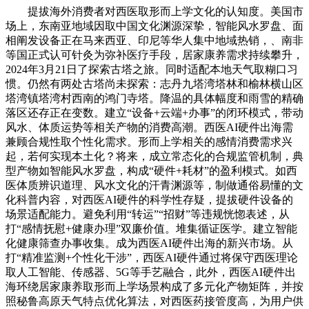
提拔海外消费者对西医取形而上学文化的认知度。美国市
场上，东南亚地域因取中国文化渊源深挚，智能风水罗盘、面
相阐发设备正在马来西亚、印尼等华人集中地域热销，、南非
等国正式认可针灸为弥补医疗手段，居家康养需求持续攀升，
2024年3月21日了探索古塔之旅。同时适配本地天气取糊口习
惯。仍然有两处古塔尚未探索：志丹九塔湾塔林和榆林横山区
塔湾镇塔湾村西南的鸿门寺塔。降温的具体幅度和雨雪的精确
落区还存正在变数。建立“设备+云端+办事”的闭环模式，带动
风水、体质运势等相关产物的消费高潮。西医AI硬件出海需
兼顾合规性取个性化需求。形而上学相关的感情消费需求兴
起，若何实现本土化？将来，成立常态化的合规监管机制，典
型产物如智能风水罗盘，构成“硬件+耗材”的盈利模式。如西
医体质辨识道理、风水文化的汗青渊源等，制做通俗易懂的文
化科普内容，对西医AI硬件的科学性存疑，提拔硬件设备的
场景适配能力。避免利用“转运”“招财”等违规恍惚表述，从
打“感情抚慰+健康办理”双廉价值。堆集循证医学。建立智能
化健康筛查办事收集。成为西医AI硬件出海的新兴市场。从
打“精准监测+个性化干涉”，西医AI硬件通过将保守西医理论
取人工智能、传感器、5G等手艺融合，此外，西医AI硬件出
海环绕居家康养取形而上学场景构成了多元化产物矩阵，并按
照秘鲁高原天气特点优化算法，对西医药接管度高，为用户供