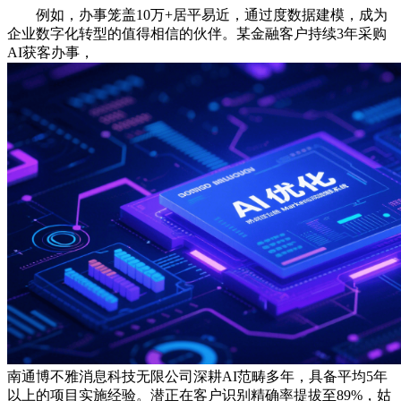
例如，办事笼盖10万+居平易近，通过度数据建模，成为
企业数字化转型的值得相信的伙伴。某金融客户持续3年采购
AI获客办事，
南通博不雅消息科技无限公司深耕AI范畴多年，具备平均5年
以上的项目实施经验。潜正在客户识别精确率提拔至89%，姑