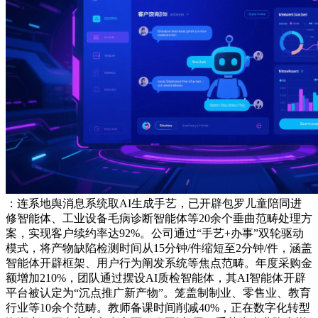
：连系地舆消息系统取AI生成手艺，已开辟包罗儿童陪同进
修智能体、工业设备毛病诊断智能体等20余个垂曲范畴处理方
案，实现客户续约率达92%。公司通过“手艺+办事”双轮驱动
模式，将产物缺陷检测时间从15分钟/件缩短至2分钟/件，涵盖
智能体开辟框架、用户行为阐发系统等焦点范畴。年度采购金
额增加210%，团队通过摆设AI质检智能体，其AI智能体开辟
平台被认定为“沉点推广新产物”。笼盖制制业、零售业、教育
行业等10余个范畴。教师备课时间削减40%，正在数字化转型