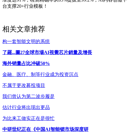
台支撑20+行业模板！
相关文章推荐
构一套智能文明的系统
了羅...圖27全球市場AI視覺芯片銷量及增長
海外销量占比冲破50%
金融、医疗、制等行业成为投资沉点
不属于更改募投项目
我们曾认为第二波步履是
估计行业将出现出更品
为比来工做实正在是很忙
中研世纪正在《中国AI智能锁市场深度研