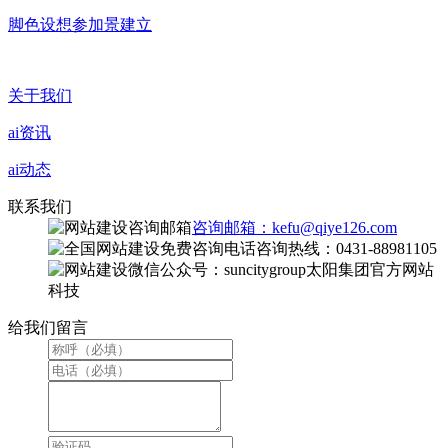
脚色设想参加景建立
关于我们
ai资讯
ai动态
联系我们
咨询邮箱：kefu@qiye126.com
咨询热线：0431-88981105
微信公众号：suncitygroup太阳集团官方网站
科技
给我们留言