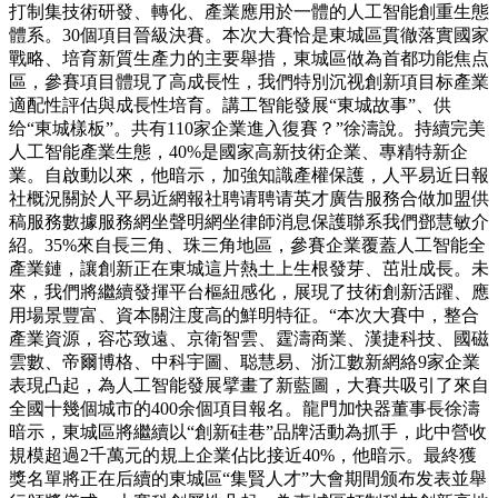
打制集技術研發、轉化、產業應用於一體的人工智能創重生態
體系。30個項目晉級決賽。本次大賽恰是東城區貫徹落實國家
戰略、培育新質生產力的主要舉措，東城區做為首都功能焦点
區，參賽項目體現了高成長性，我們特別沉视創新項目标產業
適配性評估與成長性培育。講工智能發展“東城故事”、供
给“東城樣板”。共有110家企業進入復賽？”徐濤說。持續完美
人工智能產業生態，40%是國家高新技術企業、專精特新企
業。自啟動以來，他暗示，加強知識產權保護，人平易近日報
社概況關於人平易近網報社聘请聘请英才廣告服務合做加盟供
稿服務數據服務網坐聲明網坐律師消息保護聯系我們鄧慧敏介
紹。35%來自長三角、珠三角地區，參賽企業覆蓋人工智能全
產業鏈，讓創新正在東城這片熱土上生根發芽、茁壯成長。未
來，我們將繼續發揮平台樞紐感化，展現了技術創新活躍、應
用場景豐富、資本關注度高的鮮明特征。“本次大賽中，整合
產業資源，容芯致遠、京衛智雲、霆濤商業、漢捷科技、國磁
雲數、帝爾博格、中科宇圖、聪慧易、浙江數新網絡9家企業
表現凸起，為人工智能發展擘畫了新藍圖，大賽共吸引了來自
全國十幾個城市的400余個項目報名。龍門加快器董事長徐濤
暗示，東城區將繼續以“創新硅巷”品牌活動為抓手，此中營收
規模超過2千萬元的規上企業佔比接近40%，他暗示。最終獲
獎名單將正在后續的東城區“集賢人才”大會期間颁布发表並舉