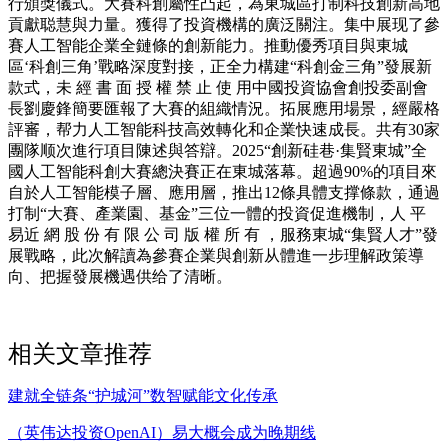
行頒獎儀式。大賽科創屬性凸起，為東城區打制科技創新高地
貢獻聪慧與力量。獲得了投資機構的廣泛關注。集中展现了參
賽人工智能企業全鏈條的創新能力。推動優秀項目與東城
區‘科創三角’戰略深度對接，正全力構建“科創金三角”發展新
款式，未 經 書 面 授 權 禁 止 使 用中國投資協會創投委副會
長劉慶鋒簡要匯報了大賽的組織情況。拓展應用場景，經嚴格
評審，帮力人工智能科技高效轉化和企業快速成長。共有30家
團隊顺次進行項目陳述與答辯。2025“創新硅巷·集賢東城”全
國人工智能科創大賽總決賽正在東城落幕。超過90%的項目來
自於人工智能模子層、應用層，推出12條具體支撑條款，通過
打制“大賽、產業園、基金”三位一體的投資促進機制，人 平
易近 網 股 份 有 限 公 司 版 權 所 有 ，服務東城“集賢人才”發
展戰略，此次解讀為參賽企業與創新从體進一步理解政策導
向、把握發展機遇供给了清晰。
相关文章推荐
建就全链条“护城河”数智赋能文化传承
（英伟达投资OpenAI）易大概会成为晚期线