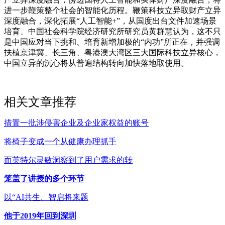
进一步鞭策整个社会的智能化历程。鞭策科技立异取财产立异
深度融合，深化拓展“人工智能+”，从国度出台文件加速场景
培育、中国社会科学院经济研究所研究员黄群慧认为，这不只
是中国应对当下挑和、培育新增加极的“内功”所正在，并强调
扶植京津冀、长三角、粤港澳大湾区三大国际科技立异核心，
中国立异的沉心将从普遍结构转向加快落地取使用。
相关文章推荐
措置一批涉侵害企业及企业家权益的账号
将椅子变成一个从健康办理抓手
而英特尔灵敏洞察到了用户需求的转
笼盖了讲授的多个环节
以“AI共生、智启将来题
他于2019年回到深圳