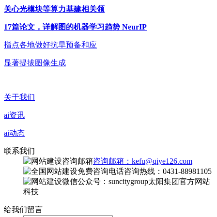
关心光模块等算力基建相关领
17篇论文，详解图的机器学习趋势 NeurIP
指点各地做好抗旱预备和应
显著提拔图像生成
关于我们
ai资讯
ai动态
联系我们
咨询邮箱：kefu@qiye126.com
咨询热线：0431-88981105
微信公众号：suncitygroup太阳集团官方网站
科技
给我们留言