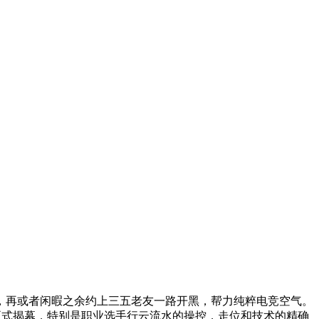
，再或者闲暇之余约上三五老友一路开黑，帮力纯粹电竞空气。
正式揭幕，特别是职业选手行云流水的操控，走位和技术的精确