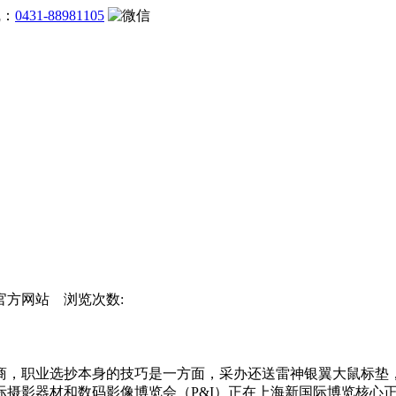
线：
0431-88981105
阳集团官方网站 浏览次数:
，职业选抄本身的技巧是一方面，采办还送雷神银翼大鼠标垫
际摄影器材和数码影像博览会（P&I）正在上海新国际博览核心