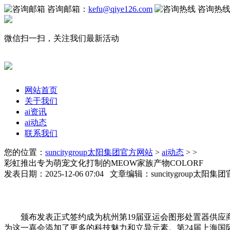
咨询邮箱：
kefu@qiye126.com
咨询热
微信扫一扫，关注我们最新活动
网站首页
关于我们
ai资讯
ai动态
联系我们
您的位置：
suncitygroup太阳集团官方网站
>
ai动态
> >
彩虹推出专为萌宠文化打制的MEOW家族产物COLORF
发表日期：2025-12-06 07:04 文章编辑：suncitygroup太
颁布发表正式签约成为杭州第19届亚运会图形处置器供应商
为这一嘉会添加了更多的科技魅力和立异元素。第24届上海国